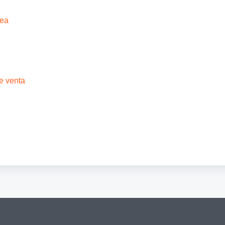
nea
e venta